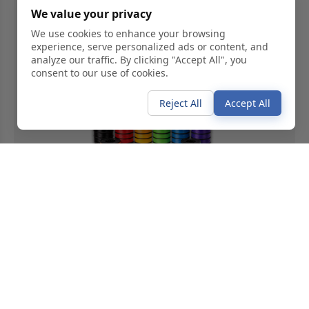
3D‑Druck‑Filamente
We value your privacy
We use cookies to enhance your browsing
Technische
experience, serve personalized ads or content, and
Basis‑Filamente
Mehr...
Filamente
analyze our traffic. By clicking "Accept All", you
consent to our use of cookies.
Reject All
Accept All
Zubehör & Kits
Entdecke unser Zubehör